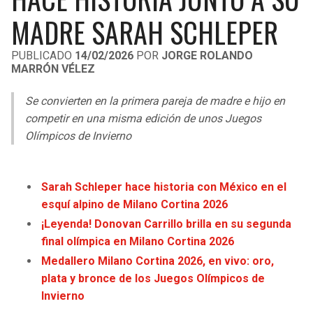
LIGA DE EXPANSIÓN MX
UEFA EUROPA LEAGUE
MADRE SARAH SCHLEPER
LEAGUES CUP
UEFA CONFERENCE LEAGUE
PUBLICADO
14/02/2026
POR
JORGE ROLANDO
MARRÓN VÉLEZ
MLS
Se convierten en la primera pareja de madre e hijo en
COPA LIBERTADORES
competir en una misma edición de unos Juegos
COPA SUDAMERICANA
Olímpicos de Invierno
LIGA BETPLAY
Sarah Schleper hace historia con México en el
OTRAS LIGAS
esquí alpino de Milano Cortina 2026
¡Leyenda! Donovan Carrillo brilla en su segunda
final olímpica en Milano Cortina 2026
Medallero Milano Cortina 2026, en vivo: oro,
plata y bronce de los Juegos Olímpicos de
Invierno