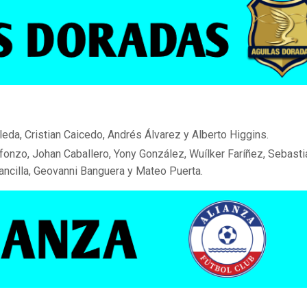
leda, Cristian Caicedo, Andrés Álvarez y Alberto Higgins.
lfonzo, Johan Caballero, Yony González, Wuílker Faríñez, Sebasti
ancilla, Geovanni Banguera y Mateo Puerta.