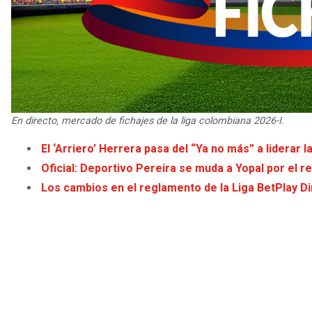
En directo, mercado de fichajes de la liga colombiana 2026-I.
El ‘Arriero’ Herrera pasa del “Ya no más” a liderar 
Oficial: Deportivo Pereira se muda a Yopal por el 
Los cambios en el reglamento de la Liga BetPlay D