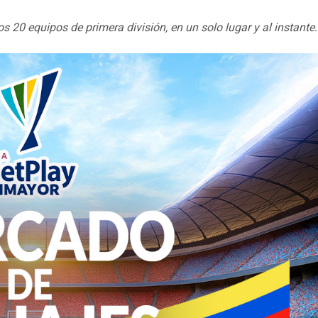
 20 equipos de primera división, en un solo lugar y al instante.