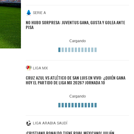
SERIE A
NO HUBO SORPRESA: JUVENTUS GANA, GUSTA Y GOLEA ANTE
PISA
LIGA MX
CRUZ AZUL VS ATLÉTICO DE SAN LUIS EN VIVO: ¿QUIÉN GANA
HOY EL PARTIDO DE LIGA MX 2026? JORNADA 10
LIGA ARABIA SAUDÍ
¡CRISTIANO RONALDO TIENE RIVAL MEXICANO! JULIÁN