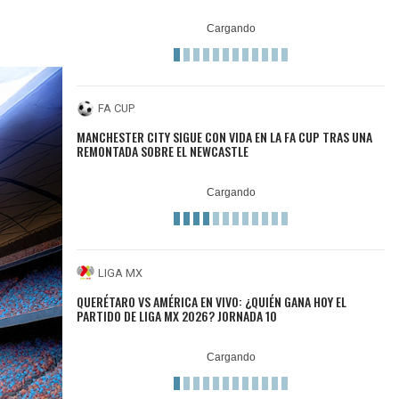
FA CUP
MANCHESTER CITY SIGUE CON VIDA EN LA FA CUP TRAS UNA
REMONTADA SOBRE EL NEWCASTLE
LIGA MX
QUERÉTARO VS AMÉRICA EN VIVO: ¿QUIÉN GANA HOY EL
PARTIDO DE LIGA MX 2026? JORNADA 10