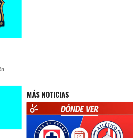
án
MÁS NOTICIAS