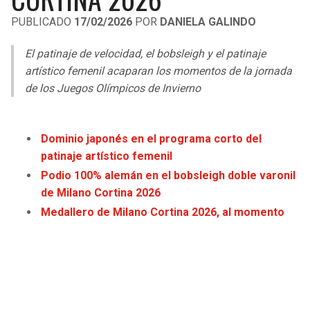
LIGA DE EXPANSIÓN MX
UEFA EUROPA LEAGUE
PUBLICADO
17/02/2026
POR
DANIELA GALINDO
LEAGUES CUP
UEFA CONFERENCE LEAGUE
El patinaje de velocidad, el bobsleigh y el patinaje
MLS
artístico femenil acaparan los momentos de la jornada
de los Juegos Olímpicos de Invierno
COPA LIBERTADORES
COPA SUDAMERICANA
Dominio japonés en el programa corto del
patinaje artístico femenil
LIGA BETPLAY
Podio 100% alemán en el bobsleigh doble varonil
de Milano Cortina 2026
OTRAS LIGAS
Medallero de Milano Cortina 2026, al momento