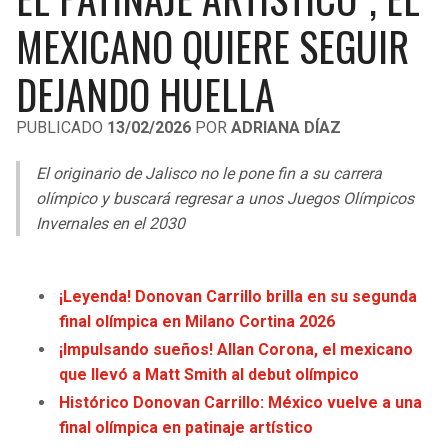
LIGA DE EXPANSIÓN MX
UEFA EUROPA LEAGUE
MEXICANO QUIERE SEGUIR
LEAGUES CUP
UEFA CONFERENCE LEAGUE
DEJANDO HUELLA
MLS
PUBLICADO
13/02/2026
POR
ADRIANA DÍAZ
COPA LIBERTADORES
El originario de Jalisco no le pone fin a su carrera
COPA SUDAMERICANA
olímpico y buscará regresar a unos Juegos Olímpicos
Invernales en el 2030
LIGA BETPLAY
OTRAS LIGAS
¡Leyenda! Donovan Carrillo brilla en su segunda
final olímpica en Milano Cortina 2026
¡Impulsando sueños! Allan Corona, el mexicano
que llevó a Matt Smith al debut olímpico
Histórico Donovan Carrillo: México vuelve a una
final olímpica en patinaje artístico