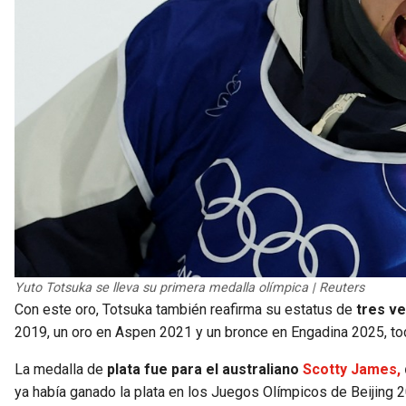
Yuto Totsuka se lleva su primera medalla olímpica | Reuters
Con este oro, Totsuka también reafirma su estatus de
tres v
2019, un oro en Aspen 2021 y un bronce en Engadina 2025, to
La medalla de
plata fue para el australiano
Scotty James,
ya había ganado la plata en los Juegos Olímpicos de Beijing