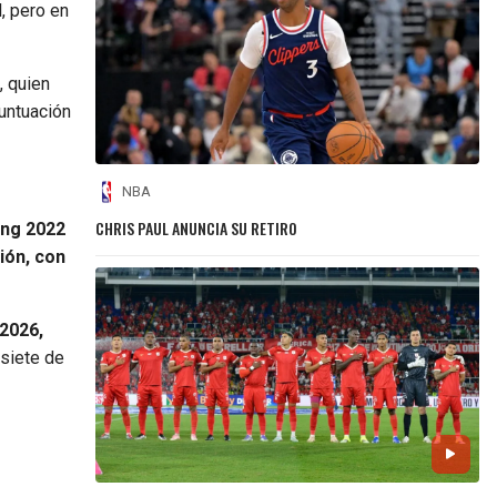
, pero en
, quien
puntuación
NBA
CHRIS PAUL ANUNCIA SU RETIRO
ing 2022
ión, con
 2026,
 siete de