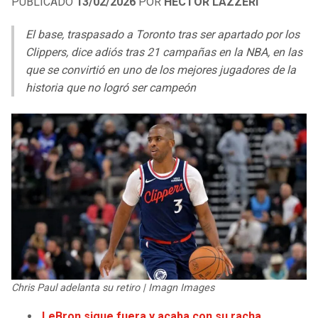
PUBLICADO
13/02/2026
POR
HÉCTOR LÁZZERI
LIGA DE EXPANSIÓN MX
UEFA EUROPA LEAGUE
El base, traspasado a Toronto tras ser apartado por los
LEAGUES CUP
UEFA CONFERENCE LEAGUE
Clippers, dice adiós tras 21 campañas en la NBA, en las
que se convirtió en uno de los mejores jugadores de la
MLS
historia que no logró ser campeón
COPA LIBERTADORES
COPA SUDAMERICANA
LIGA BETPLAY
OTRAS LIGAS
Chris Paul adelanta su retiro | Imagn Images
LeBron sigue fuera y acaba con su racha