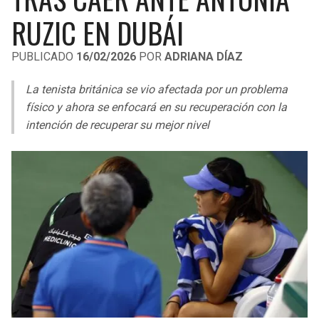
LIGA DE EXPANSIÓN MX
UEFA EUROPA LEAGUE
RUZIC EN DUBÁI
LEAGUES CUP
UEFA CONFERENCE LEAGUE
PUBLICADO
16/02/2026
POR
ADRIANA DÍAZ
MLS
La tenista británica se vio afectada por un problema
COPA LIBERTADORES
físico y ahora se enfocará en su recuperación con la
intención de recuperar su mejor nivel
COPA SUDAMERICANA
LIGA BETPLAY
OTRAS LIGAS