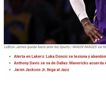
LeBron James queda fuera ante los Spurts | IMAGN IMAGES via R
Alerta en Lakers: Luka Doncic se lesiona y abandon
Anthony Davis se va de Dallas: Mavericks acuerda
Jaren Jackson Jr. llega al Jazz