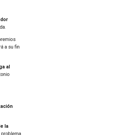
ador
da.
 premios
rá a su fin
ga al
tonio
tación
e la
el problema