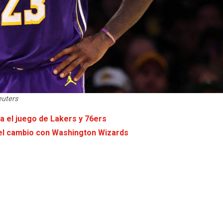
euters
a el juego de Lakers y 76ers
 el cambio con Washington Wizards