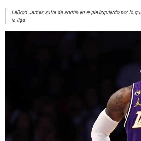
LeBron James sufre de artritis en el pie izquierdo por lo q
la liga