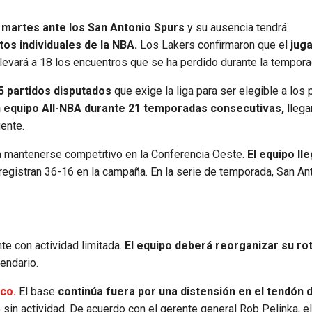
e
martes ante los San Antonio Spurs
y su ausencia tendrá
os individuales de la NBA.
Los Lakers confirmaron que el
jug
levará a 18 los encuentros que se ha perdido durante la tempora
5 partidos disputados
que exige la liga para ser elegible a los
 un equipo All-NBA durante 21 temporadas consecutivas,
llega
gente.
 mantenerse competitivo en la Conferencia Oeste.
El equipo lle
egistran 36-16 en la campaña. En la serie de temporada, San An
te con actividad limitada.
El equipo deberá reorganizar su ro
lendario.
co.
El base
continúa fuera por una distensión en el tendón d
o sin actividad. De acuerdo con el gerente general Rob Pelinka, 