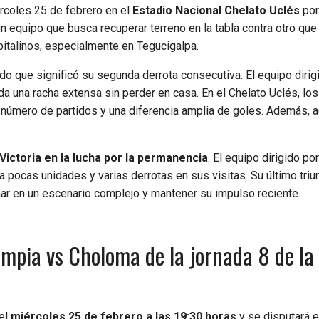
rcoles 25 de febrero en el
Estadio Nacional Chelato Uclés
por
n equipo que busca recuperar terreno en la tabla contra otro que
capitalinos, especialmente en Tegucigalpa.
ado que significó su segunda derrota consecutiva. El equipo dirig
da una racha extensa sin perder en casa. En el Chelato Uclés, lo
l número de partidos y una diferencia amplia de goles. Además, 
Victoria en la lucha por la permanencia
. El equipo dirigido po
tra pocas unidades y varias derrotas en sus visitas. Su último triu
mar en un escenario complejo y mantener su impulso reciente.
mpia vs Choloma de la jornada 8 de la
 el
miércoles 25 de febrero a las 19:30 horas
y se disputará 