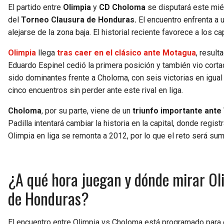
El partido entre
Olimpia
y
CD Choloma
se disputará este mié
del
Torneo Clausura de Honduras.
El encuentro enfrenta a u
alejarse de la zona baja. El historial reciente favorece a los 
Olimpia
llega
tras caer en el clásico ante Motagua
, result
Eduardo Espinel cedió la primera posición y también vio corta
sido dominantes frente a Choloma, con seis victorias en igua
cinco encuentros sin perder ante este rival en liga.
Choloma
, por su parte, viene de un
triunfo importante ante 
Padilla intentará cambiar la historia en la capital, donde regis
Olimpia en liga se remonta a 2012, por lo que el reto será su
¿A qué hora juegan y dónde mirar Oli
de Honduras?
El encuentro entre Olimpia vs Choloma está programado para