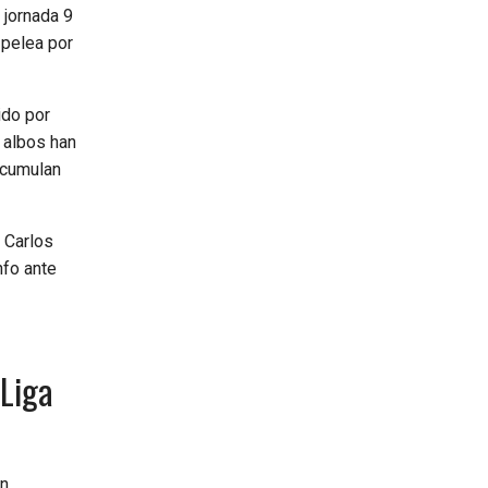
 jornada 9
 pelea por
ido por
s albos han
acumulan
r Carlos
nfo ante
 Liga
en