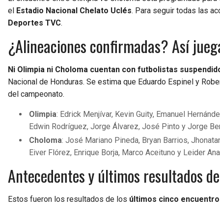
el
Estadio Nacional Chelato Uclés
. Para seguir todas las ac
Deportes TVC
.
¿Alineaciones confirmadas? Así jueg
Ni Olimpia ni Choloma cuentan con futbolistas suspendid
Nacional de Honduras. Se estima que Eduardo Espinel y Robert
del campeonato.
Olimpia
: Edrick Menjívar, Kevin Guity, Emanuel Hernánd
Edwin Rodríguez, Jorge Álvarez, José Pinto y Jorge B
Choloma
: José Mariano Pineda, Bryan Barrios, Jhonata
Eiver Flórez, Enrique Borja, Marco Aceituno y Leider An
Antecedentes y últimos resultados d
Estos fueron los resultados de los
últimos cinco encuentro