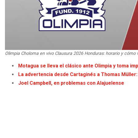
Olimpia Choloma en vivo Clausura 2026 Honduras: horario y cómo 
Motagua se lleva el clásico ante Olimpia y toma im
La advertencia desde Cartaginés a Thomas Müller: 
Joel Campbell, en problemas con Alajuelense