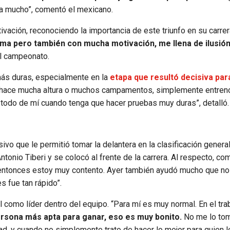
ica mucho”, comentó el mexicano.
ivación, reconociendo la importancia de este triunfo en su carrer
ma pero también con mucha motivación, me llena de ilusión
el campeonato.
ás duras, especialmente en la
etapa que resultó decisiva par
 hace mucha altura o muchos campamentos, simplemente entreno 
r todo de mí cuando tenga que hacer pruebas muy duras”, detalló.
ivo que le permitió tomar la delantera en la clasificación genera
onio Tiberi y se colocó al frente de la carrera. Al respecto, co
ntonces estoy muy contento. Ayer también ayudó mucho que no
s fue tan rápido”.
 como líder dentro del equipo. “Para mí es muy normal. En el tra
rsona más apta para ganar, eso es muy bonito.
No me lo to
ad, y cuando no simplemente trato de hacer lo mejor para quien l