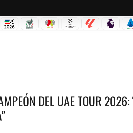
NO CORTINA 2026
MUNDIAL 2026
SELECCIÓN MEXICANA
LIGA MX
CHAMPIONS LEAGUE
LALIGA
PREMIER L
S
6: “ES MUY BONITO GANAR EN CASA”
AMPEÓN DEL UAE TOUR 2026: 
”