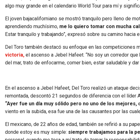
algo muy grande en el calendario World Tour para mí y signif
El joven bajacaliforniano se mostró tranquilo pero lleno de mot
aprendiendo muchísimo,
me lo quiero tomar con mucha cal
Estar tranquilo y trabajando”, expresó sobre su camino hacia 
Del Toro también destacó su enfoque en las competiciones m
victoria,
el ascenso a Jebel Hafeet. “No soy un corredor que
del mar, trato de enfocarme, comer bien, estar saludable y da
En el ascenso a Jebel Hafeet, Del Toro realizó un ataque decis
remontada, descontó 21 segundos de diferencia con el líder Ant
“Ayer fue un día muy sólido pero no uno de los mejores,
e
viento en la subida, esa fue una de las causantes por las cuale
El mexicano, de 22 años de edad, también se refirió a su papel
donde estoy es muy simple:
siempre trabajamos para la pe
personal, cuando me toca a mí trato de tomar la responsabilid