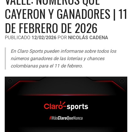
LIGA DE EXPANSIÓN MX
UEFA EUROPA LEAGUE
CAYERON Y GANADORES | 11
LEAGUES CUP
UEFA CONFERENCE LEAGUE
DE FEBRERO DE 2026
MLS
PUBLICADO
12/02/2026
POR
NICOLÁS CADENA
COPA LIBERTADORES
En Claro Sports pueden informarse sobre todos los
COPA SUDAMERICANA
números ganadores de las loterías y chances
colombianas para el 11 de febrero.
LIGA BETPLAY
OTRAS LIGAS