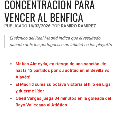
CONCENTRACIÓN PARA
LIGA DE EXPANSIÓN MX
UEFA EUROPA LEAGUE
VENCER AL BENFICA
LEAGUES CUP
UEFA CONFERENCE LEAGUE
PUBLICADO
16/02/2026
POR
RAMIRO RAMIREZ
MLS
El técnico del Real Madrid indica que el resultado
COPA LIBERTADORES
pasado ante los portugueses no influirá en los playoffs
COPA SUDAMERICANA
LIGA BETPLAY
Matías Almeyda, en riesgo de una sanción ¡de
hasta 12 partidos por su actitud en el Sevilla vs
OTRAS LIGAS
Alavés!
El Madrid suma su octava victoria al hilo en Liga
y duerme líder
Obed Vargas juega 34 minutos en la goleada del
Rayo Vallecano al Atlético