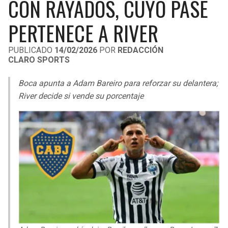
CON RAYADOS, CUYO PASE
LIGA DE EXPANSIÓN MX
UEFA EUROPA LEAGUE
PERTENECE A RIVER
LEAGUES CUP
UEFA CONFERENCE LEAGUE
PUBLICADO
14/02/2026
POR
REDACCIÓN
MLS
CLARO SPORTS
COPA LIBERTADORES
Boca apunta a Adam Bareiro para reforzar su delantera;
River decide si vende su porcentaje
COPA SUDAMERICANA
LIGA BETPLAY
OTRAS LIGAS