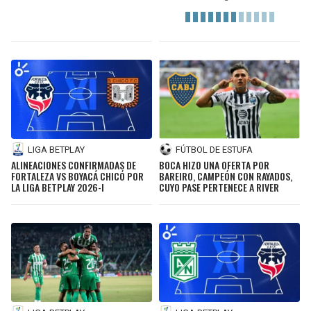
FÚTBOL DE ESTUFA
LIGA BETPLAY
BOCA HIZO UNA OFERTA POR
ALINEACIONES CONFIRMADAS DE
BAREIRO, CAMPEÓN CON RAYADOS,
FORTALEZA VS BOYACÁ CHICÓ POR
CUYO PASE PERTENECE A RIVER
LA LIGA BETPLAY 2026-I