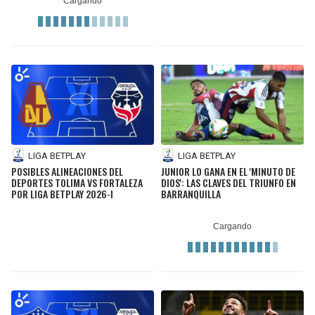
LIGA BETPLAY
LIGA BETPLAY
POSIBLES ALINEACIONES DEL
JUNIOR LO GANA EN EL 'MINUTO DE
DEPORTES TOLIMA VS FORTALEZA
DIOS': LAS CLAVES DEL TRIUNFO EN
POR LIGA BETPLAY 2026-I
BARRANQUILLA