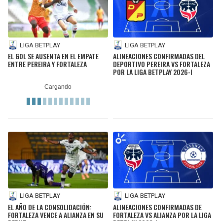
LIGA BETPLAY
LIGA BETPLAY
EL GOL SE AUSENTA EN EL EMPATE
ALINEACIONES CONFIRMADAS DEL
ENTRE PEREIRA Y FORTALEZA
DEPORTIVO PEREIRA VS FORTALEZA
POR LA LIGA BETPLAY 2026-I
LIGA BETPLAY
LIGA BETPLAY
EL AÑO DE LA CONSOLIDACIÓN:
ALINEACIONES CONFIRMADAS DE
FORTALEZA VENCE A ALIANZA EN SU
FORTALEZA VS ALIANZA POR LA LIGA