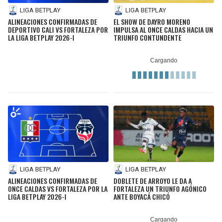
LIGA BETPLAY
LIGA BETPLAY
ALINEACIONES CONFIRMADAS DE
EL SHOW DE DAYRO MORENO
DEPORTIVO CALI VS FORTALEZA POR
IMPULSA AL ONCE CALDAS HACIA UN
LA LIGA BETPLAY 2026-I
TRIUNFO CONTUNDENTE
LIGA BETPLAY
LIGA BETPLAY
ALINEACIONES CONFIRMADAS DE
DOBLETE DE ARROYO LE DA A
ONCE CALDAS VS FORTALEZA POR LA
FORTALEZA UN TRIUNFO AGÓNICO
LIGA BETPLAY 2026-I
ANTE BOYACÁ CHICÓ