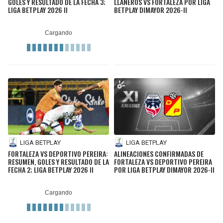
GOLES Y RESULTADO DE LA FECHA 3;
LLANEROS VS FORTALEZA POR LIGA
LIGA BETPLAY 2026 II
BETPLAY DIMAYOR 2026-II
LIGA BETPLAY
LIGA BETPLAY
FORTALEZA VS DEPORTIVO PEREIRA:
ALINEACIONES CONFIRMADAS DE
RESUMEN, GOLES Y RESULTADO DE LA
FORTALEZA VS DEPORTIVO PEREIRA
FECHA 2; LIGA BETPLAY 2026 II
POR LIGA BETPLAY DIMAYOR 2026-II