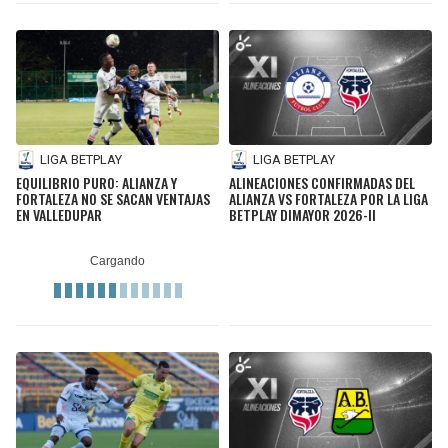
LIGA BETPLAY
LIGA BETPLAY
EQUILIBRIO PURO: ALIANZA Y
ALINEACIONES CONFIRMADAS DEL
FORTALEZA NO SE SACAN VENTAJAS
ALIANZA VS FORTALEZA POR LA LIGA
EN VALLEDUPAR
BETPLAY DIMAYOR 2026-II