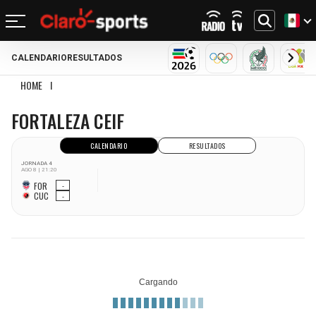
CALENDARIO
RESULTADOS
REGRESAR
REGRESAR
REGRESAR
REGRESAR
REGRESAR
REGRESAR
REGRESAR
REGRESAR
MUNDIAL 2026
OLÍMPICOS
SELECCIÓN
LIG
HOME
I
FORTALEZA CEIF
FÚTBOL
FÚTBOL INTERNACIONAL
MOTOR
NFL
NBA
BÉISBOL
OTROS DEPORTES
ACTUALIDAD
FORTALEZA CEIF
MUNDIAL 2026
CHAMPIONS LEAGUE
FÓRMULA 1
MEXICANO
CICLISMO
TENDENCIAS
BILLS
CELTICS
LIGA MX
LALIGA
NASCAR
MLB
TENIS
MÚSICA
DOLPHINS
NETS
SELECCIÓN MEXICANA
PREMIER LEAGUE
BOXEO
CINE Y TV
PATRIOTS
KNICKS
CONCACHAMPIONS
SERIE A
GOLF
VIDEOJUEGOS
JETS
76ERS
FÚTBOL DE ESTUFA
BUNDESLIGA
UFC
BRONCOS
RAPTORS
FÚTBOL FEMENIL
LIGUE 1
CHIEFS
BULLS