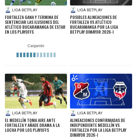
LIGA BETPLAY
LIGA BETPLAY
FORTALEZA GANA Y TERMINA DE
POSIBLES ALINEACIONES DE
SENTENCIAR LAS ILUSIONES DEL
FORTALEZA VS ATLÉTICO
ATLÉTICO BUCARAMANGA DE ESTAR
BUCARAMANGA POR LA LIGA
EN LOS PLAYOFFS
BETPLAY DIMAYOR 2026-I
LIGA BETPLAY
LIGA BETPLAY
EL MEDELLÍN TOMA AIRE ANTE
ALINEACIONES CONFIRMADAS DE
FORTALEZA Y AÑADE DRAMA A LA
INDEPENDIENTE MEDELLÍN VS
LUCHA POR LOS PLAYOFFS
FORTALEZA POR LA LIGA BETPLAY
DIMAYOR 2026-I