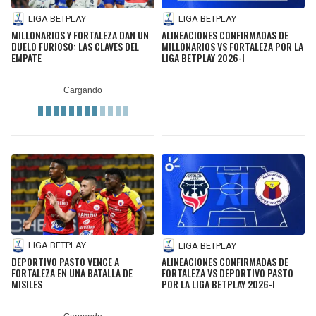
LIGA BETPLAY
LIGA BETPLAY
MILLONARIOS Y FORTALEZA DAN UN
ALINEACIONES CONFIRMADAS DE
DUELO FURIOSO: LAS CLAVES DEL
MILLONARIOS VS FORTALEZA POR LA
EMPATE
LIGA BETPLAY 2026-I
LIGA BETPLAY
LIGA BETPLAY
DEPORTIVO PASTO VENCE A
ALINEACIONES CONFIRMADAS DE
FORTALEZA EN UNA BATALLA DE
FORTALEZA VS DEPORTIVO PASTO
MISILES
POR LA LIGA BETPLAY 2026-I