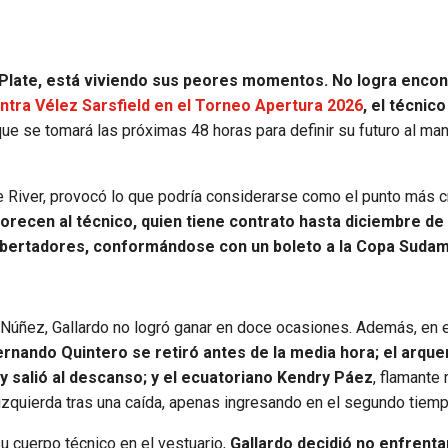
r Plate, está viviendo sus peores momentos. No logra encont
ontra Vélez Sarsfield en el Torneo Apertura 2026
, el técnico
 que se tomará las próximas 48 horas para definir su futuro al ma
e River, provocó lo que podría considerarse como el punto más cr
recen al técnico, quien tiene contrato hasta diciembre de
 Libertadores, conformándose con un boleto a la Copa Suda
 Núñez, Gallardo no logró ganar en doce ocasiones. Además, en 
ernando Quintero se retiró antes de la media hora; el arque
 y salió al descanso; y el ecuatoriano Kendry Páez
, flamante
a izquierda tras una caída, apenas ingresando en el segundo tiemp
su cuerpo técnico en el vestuario,
Gallardo decidió no enfrenta