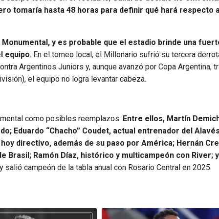
pero tomaría hasta 48 horas para definir qué hará respecto 
el Monumental, y es probable que el estadio brinde una fuert
l equipo
. En el torneo local, el Millonario sufrió su tercera derrot
ontra Argentinos Juniors y, aunque avanzó por Copa Argentina, t
visión), el equipo no logra levantar cabeza.
numental como posibles reemplazos.
Entre ellos, Martín Demich
do; Eduardo “Chacho” Coudet, actual entrenador del Alavés
d y hoy directivo, además de su paso por América; Hernán Cr
de Brasil; Ramón Díaz, histórico y multicampeón con River; y
y salió campeón de la tabla anual con Rosario Central en 2025.