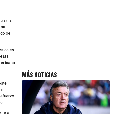
rar la
 no
ndo del
ítico en
 esta
mericana.
MÁS NOTICIAS
este
ro
 refuerzo
o.
rse a la