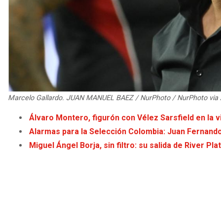
Marcelo Gallardo. JUAN MANUEL BAEZ / NurPhoto / NurPhoto via
Álvaro Montero, figurón con Vélez Sarsfield en la v
Alarmas para la Selección Colombia: Juan Fernando
Miguel Ángel Borja, sin filtro: su salida de River Pl