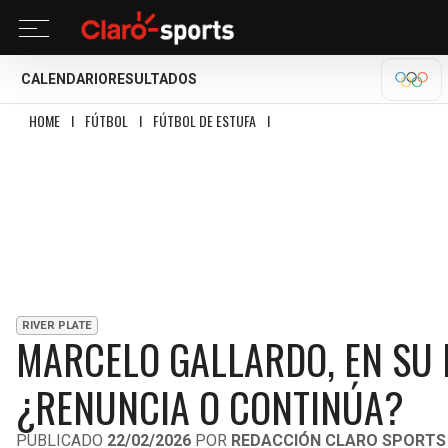
CALENDARIO
RESULTADOS
MILA
HOME
I
FÚTBOL
I
FÚTBOL DE ESTUFA
I
MARCELO GALLARDO, EN SU PEOR
RIVER PLATE
MARCELO GALLARDO, EN SU 
¿RENUNCIA O CONTINÚA?
PUBLICADO
22/02/2026
POR
REDACCIÓN CLARO SPORTS