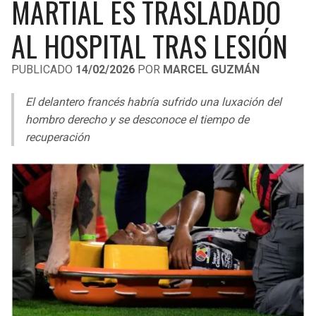
MARTIAL ES TRASLADADO
LIGA DE EXPANSIÓN MX
UEFA EUROPA LEAGUE
AL HOSPITAL TRAS LESIÓN
LEAGUES CUP
UEFA CONFERENCE LEAGUE
PUBLICADO
14/02/2026
POR
MARCEL GUZMÁN
MLS
El delantero francés habría sufrido una luxación del
COPA LIBERTADORES
hombro derecho y se desconoce el tiempo de
COPA SUDAMERICANA
recuperación
LIGA BETPLAY
OTRAS LIGAS