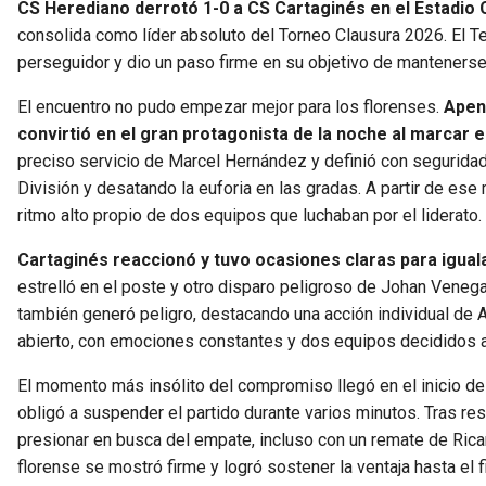
CS Herediano derrotó 1-0 a CS Cartaginés en el Estadio 
consolida como líder absoluto del Torneo Clausura 2026. El Te
perseguidor y dio un paso firme en su objetivo de mantenerse
El encuentro no pudo empezar mejor para los florenses.
Apena
convirtió en el gran protagonista de la noche al marcar el
preciso servicio de Marcel Hernández y definió con seguridad 
División y desatando la euforia en las gradas. A partir de es
ritmo alto propio de dos equipos que luchaban por el liderato.
Cartaginés reaccionó y tuvo ocasiones claras para igual
estrelló en el poste y otro disparo peligroso de Johan Vene
también generó peligro, destacando una acción individual de A
abierto, con emociones constantes y dos equipos decididos a 
El momento más insólito del compromiso llegó en el inicio de
obligó a suspender el partido durante varios minutos. Tras res
presionar en busca del empate, incluso con un remate de Rica
florense se mostró firme y logró sostener la ventaja hasta el fi