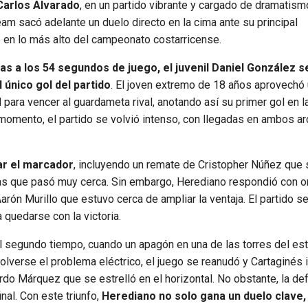
Carlos Alvarado
, en un partido vibrante y cargado de dramatism
am sacó adelante un duelo directo en la cima ante su principal
 en lo más alto del campeonato costarricense.
s a los 54 segundos de juego, el juvenil Daniel González s
 único gol del partido
. El joven extremo de 18 años aprovechó
para vencer al guardameta rival, anotando así su primer gol en l
e momento, el partido se volvió intenso, con llegadas en ambos ar
ar el marcador
, incluyendo un remate de Cristopher Núñez que 
gas que pasó muy cerca. Sin embargo, Herediano respondió con o
arón Murillo que estuvo cerca de ampliar la ventaja. El partido 
quedarse con la victoria.
l segundo tiempo, cuando un apagón en una de las torres del es
olverse el problema eléctrico, el juego se reanudó y Cartaginés 
rdo Márquez que se estrelló en el horizontal. No obstante, la de
nal. Con este triunfo,
Herediano no solo gana un duelo clave,