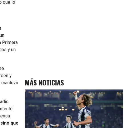
o que lo
e
 un
a Primera
cos y un
se
rden y
MÁS NOTICIAS
se mantuvo
tadio
intentó
fensa
 sino que