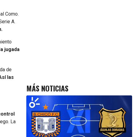
 al Como.
erie A.
n.
miento
da jugada
ada de
Así las
MÁS NOTICIAS
ontrol
uego. La