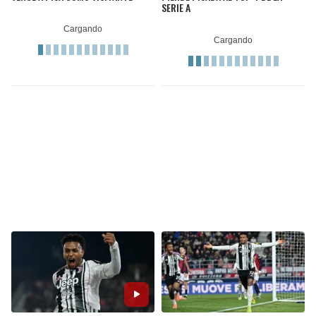
SERIE A