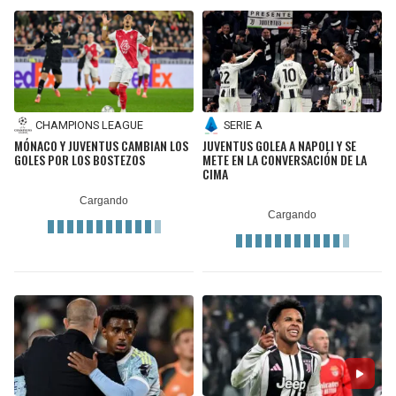
CHAMPIONS LEAGUE
SERIE A
MÓNACO Y JUVENTUS CAMBIAN LOS
JUVENTUS GOLEA A NAPOLI Y SE
GOLES POR LOS BOSTEZOS
METE EN LA CONVERSACIÓN DE LA
CIMA