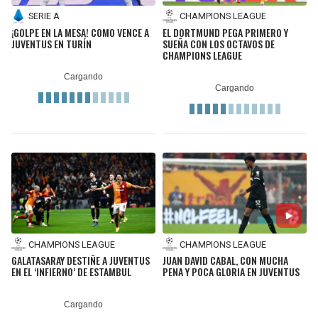
SERIE A
CHAMPIONS LEAGUE
¡GOLPE EN LA MESA! COMO VENCE A
EL DORTMUND PEGA PRIMERO Y
JUVENTUS EN TURÍN
SUEÑA CON LOS OCTAVOS DE
CHAMPIONS LEAGUE
CHAMPIONS LEAGUE
CHAMPIONS LEAGUE
GALATASARAY DESTIÑE A JUVENTUS
JUAN DAVID CABAL, CON MUCHA
EN EL ‘INFIERNO’ DE ESTAMBUL
PENA Y POCA GLORIA EN JUVENTUS