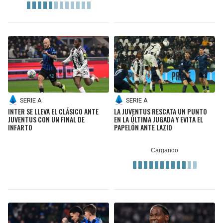
SERIE A
SERIE A
INTER SE LLEVA EL CLÁSICO ANTE
LA JUVENTUS RESCATA UN PUNTO
JUVENTUS CON UN FINAL DE
EN LA ÚLTIMA JUGADA Y EVITA EL
INFARTO
PAPELÓN ANTE LAZIO