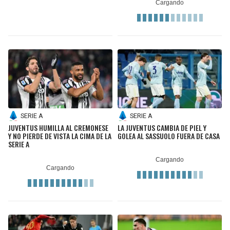
SERIE A
SERIE A
JUVENTUS HUMILLA AL CREMONESE
LA JUVENTUS CAMBIA DE PIEL Y
Y NO PIERDE DE VISTA LA CIMA DE LA
GOLEA AL SASSUOLO FUERA DE CASA
SERIE A