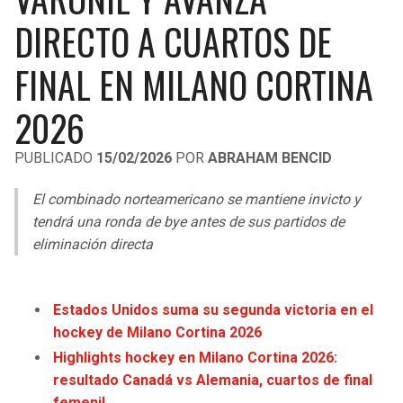
LIGA DE EXPANSIÓN MX
UEFA EUROPA LEAGUE
DIRECTO A CUARTOS DE
LEAGUES CUP
UEFA CONFERENCE LEAGUE
FINAL EN MILANO CORTINA
MLS
2026
COPA LIBERTADORES
PUBLICADO
15/02/2026
POR
ABRAHAM BENCID
COPA SUDAMERICANA
El combinado norteamericano se mantiene invicto y
LIGA BETPLAY
tendrá una ronda de bye antes de sus partidos de
eliminación directa
OTRAS LIGAS
Estados Unidos suma su segunda victoria en el
hockey de Milano Cortina 2026
Highlights hockey en Milano Cortina 2026:
resultado Canadá vs Alemania, cuartos de final
femenil