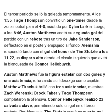
El tercer periodo selló la goleada tempranamente. A los
1:55
,
Tage Thompson
convirtió un
one-timer
desde la
zona neutral para el
4-0
, asistido por
Dylan Larkin
. Luego,
a los
6:46
,
Auston Matthews
anotó su
segundo gol
del
partido con un
rebote
tras un tiro de
Jake Sanderson
,
deflectado en el poste y empujado al fondo.
Alemania
respondió tarde con el
gol del honor de Tim Stutzle a los
11:22
, un
disparo alto
desde el círculo izquierdo que evitó
la blanqueada de
Connor Hellebuyck
.
Auston Matthews
fue la
figura estelar
con
dos goles y
una asistencia
, reforzando su liderazgo como capitán.
Matthew Tkachuk
brilló con
tres asistencias
, mientras
Zach Werenski
,
Brock Faber
y
Tage Thompson
completaron la ofensiva.
Connor Hellebuyck realizó 23
salvadas clave
, permitiendo solo un gol en el tercer
periodo. Por Alemania,
Tim Stutzle
sumó su
cuarto gol