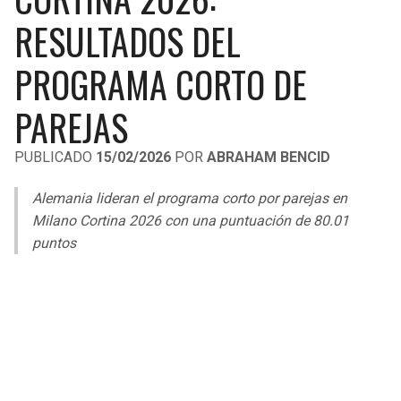
LIGA DE EXPANSIÓN MX
UEFA EUROPA LEAGUE
RESULTADOS DEL
LEAGUES CUP
UEFA CONFERENCE LEAGUE
PROGRAMA CORTO DE
MLS
PAREJAS
COPA LIBERTADORES
PUBLICADO
15/02/2026
POR
ABRAHAM BENCID
COPA SUDAMERICANA
Alemania lideran el programa corto por parejas en
LIGA BETPLAY
Milano Cortina 2026 con una puntuación de 80.01
puntos
OTRAS LIGAS