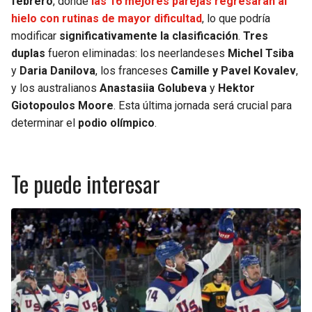
febrero
, donde
las 16 mejores parejas regresarán al
hielo con rutinas de mayor dificultad
, lo que podría
modificar
significativamente la clasificación
.
Tres
duplas
fueron eliminadas: los neerlandeses
Michel Tsiba
y
Daria Danilova
, los franceses
Camille y Pavel Kovalev
,
y los australianos
Anastasiia Golubeva
y
Hektor
Giotopoulos Moore
. Esta última jornada será crucial para
determinar el
podio olímpico
.
Te puede interesar