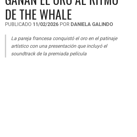
LIGA DE EXPANSIÓN MX
UEFA EUROPA LEAGUE
DE THE WHALE
LEAGUES CUP
UEFA CONFERENCE LEAGUE
PUBLICADO
11/02/2026
POR
DANIELA GALINDO
MLS
La pareja francesa conquistó el oro en el patinaje
COPA LIBERTADORES
artístico con una presentación que incluyó el
soundtrack de la premiada película
COPA SUDAMERICANA
LIGA BETPLAY
OTRAS LIGAS