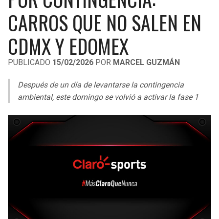
LIGA DE EXPANSIÓN MX
UEFA EUROPA LEAGUE
CARROS QUE NO SALEN EN
LEAGUES CUP
UEFA CONFERENCE LEAGUE
CDMX Y EDOMEX
MLS
PUBLICADO
15/02/2026
POR
MARCEL GUZMÁN
COPA LIBERTADORES
Después de un día de levantarse la contingencia
COPA SUDAMERICANA
ambiental, este domingo se volvió a activar la fase 1
LIGA BETPLAY
OTRAS LIGAS