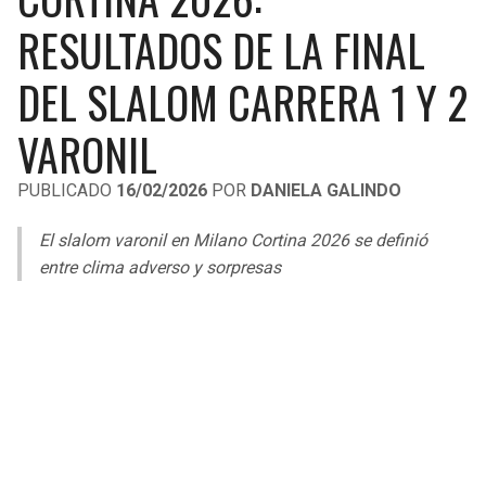
LIGA DE EXPANSIÓN MX
UEFA EUROPA LEAGUE
RESULTADOS DE LA FINAL
LEAGUES CUP
UEFA CONFERENCE LEAGUE
DEL SLALOM CARRERA 1 Y 2
MLS
VARONIL
COPA LIBERTADORES
PUBLICADO
16/02/2026
POR
DANIELA GALINDO
COPA SUDAMERICANA
El slalom varonil en Milano Cortina 2026 se definió
LIGA BETPLAY
entre clima adverso y sorpresas
OTRAS LIGAS