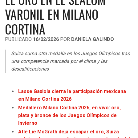
LIGA DE EXPANSIÓN MX
UEFA EUROPA LEAGUE
VARONIL EN MILANO
LEAGUES CUP
UEFA CONFERENCE LEAGUE
CORTINA
MLS
PUBLICADO
16/02/2026
POR
DANIELA GALINDO
COPA LIBERTADORES
Suiza suma otra medalla en los Juegos Olímpicos tras
COPA SUDAMERICANA
una competencia marcada por el clima y las
descalificaciones
LIGA BETPLAY
OTRAS LIGAS
Lasse Gaxiola cierra la participación mexicana
en Milano Cortina 2026
Medallero Milano Cortina 2026, en vivo: oro,
plata y bronce de los Juegos Olímpicos de
Invierno
Atle Lie McGrath deja escapar el oro, Suiza