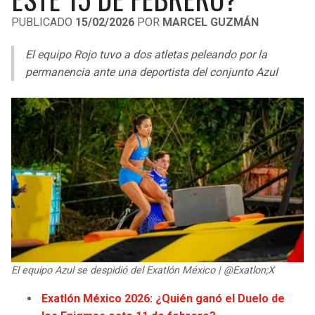
LIGA DE EXPANSIÓN MX
UEFA EUROPA LEAGUE
PUBLICADO
15/02/2026
POR
MARCEL GUZMÁN
LEAGUES CUP
UEFA CONFERENCE LEAGUE
El equipo Rojo tuvo a dos atletas peleando por la
MLS
permanencia ante una deportista del conjunto Azul
COPA LIBERTADORES
COPA SUDAMERICANA
LIGA BETPLAY
OTRAS LIGAS
El equipo Azul se despidió del Exatlón México | @Exatlon;X
Exatlón México 2026: ¿Quién ganó el Duelo de