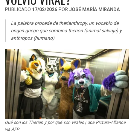
LIGA DE EXPANSIÓN MX
UEFA EUROPA LEAGUE
PUBLICADO
17/02/2026
POR
JOSÉ MARÍA MIRANDA
LEAGUES CUP
UEFA CONFERENCE LEAGUE
La palabra procede de
therianthropy
, un vocablo de
MLS
origen griego que combina
thērion
(animal salvaje) y
anthropos
(humano)
COPA LIBERTADORES
COPA SUDAMERICANA
LIGA BETPLAY
OTRAS LIGAS
Qué son los Therian y por qué son virales | dpa Picture-Alliance
via AFP