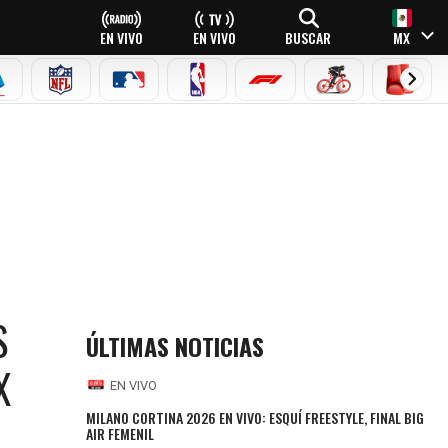
EN VIVO
EN VIVO
BUSCAR
MX
EAGUE
ERIE A
NFL
MLB
NBA
FÓRMULA 1
CICLISMO
BOXEO
S
ÚLTIMAS NOTICIAS
X
EN VIVO
MILANO CORTINA 2026 EN VIVO: ESQUÍ FREESTYLE, FINAL BIG
AIR FEMENIL