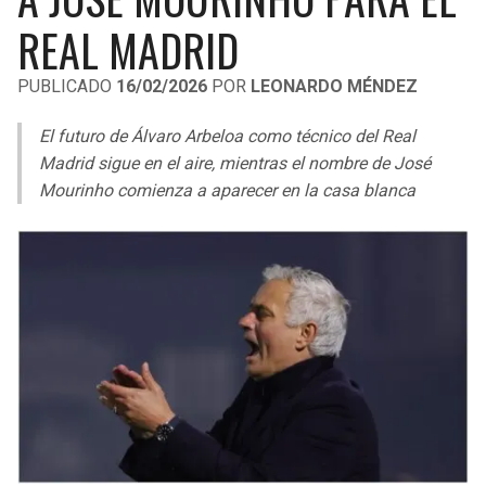
LIGA DE EXPANSIÓN MX
UEFA EUROPA LEAGUE
REAL MADRID
LEAGUES CUP
UEFA CONFERENCE LEAGUE
PUBLICADO
16/02/2026
POR
LEONARDO MÉNDEZ
MLS
El futuro de Álvaro Arbeloa como técnico del Real
COPA LIBERTADORES
Madrid sigue en el aire, mientras el nombre de José
Mourinho comienza a aparecer en la casa blanca
COPA SUDAMERICANA
LIGA BETPLAY
OTRAS LIGAS