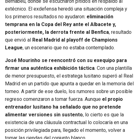
Bernabéu, donde se escucharon pitidos en respaldo al
extécnico. El exdefensa heredó una situación compleja y
los primeros resultados no ayudaron:
eliminación
temprana en la Copa del Rey ante el Albacete y,
posteriormente, la derrota frente al Benfica
, resultado
que envió al
Real Madrid al playoff de Champions
League
, un escenario que no estaba contemplado.
José Mourinho se reencontró con su exequipo para
firmar una auténtica exhibición táctica
. Con una plantilla
de menor presupuesto, el estratega lusitano superó al Real
Madrid en un partido que apunta a quedar en la memoria del
torneo. A partir de ese duelo, los rumores sobre un posible
regreso comenzaron a tomar fuerza. Aunque
el propio
entrenador lusitano ha señalado que no pretende
alimentar versiones sin sustento
, lo cierto es que la
existencia de una cláusula contractual lo colocaría en una
posición privilegiada para, llegado el momento, volver a
tomar las riendas del conjunto blanco.