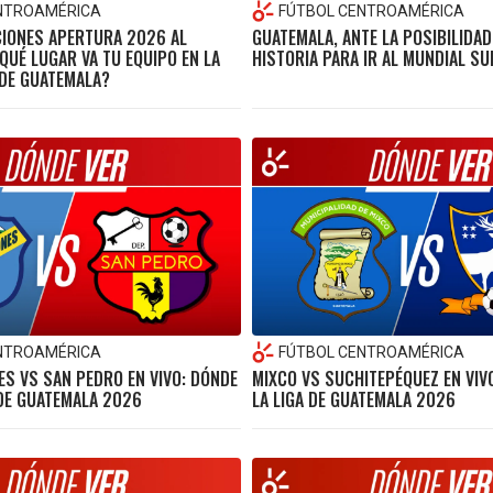
NTROAMÉRICA
FÚTBOL CENTROAMÉRICA
CIONES APERTURA 2026 AL
GUATEMALA, ANTE LA POSIBILIDAD
QUÉ LUGAR VA TU EQUIPO EN LA
HISTORIA PARA IR AL MUNDIAL SU
 DE GUATEMALA?
NTROAMÉRICA
FÚTBOL CENTROAMÉRICA
S VS SAN PEDRO EN VIVO: DÓNDE
MIXCO VS SUCHITEPÉQUEZ EN VIV
 DE GUATEMALA 2026
LA LIGA DE GUATEMALA 2026