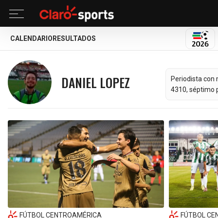
CALENDARIO
RESULTADOS
MUND
DANIEL LOPEZ
Periodista con 
4310, séptimo p
FÚTBOL CENTROAMÉRICA
FÚTBOL CE