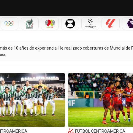
IAL 2026
OLÍMPICOS
SELECCIÓN MEXICANA
LIGA MX
LEAGUES CUP
CHAMPIONS LEAGUE
LALIGA
más de 10 años de experiencia. He realizado coberturas de Mundial de 
iso.
NTROAMÉRICA
FÚTBOL CENTROAMÉRICA