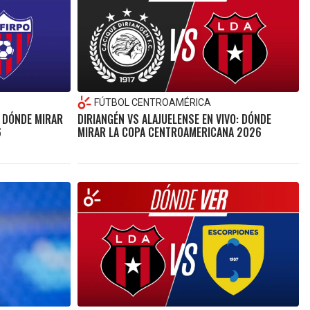
FÚTBOL CENTROAMÉRICA
: DÓNDE MIRAR
DIRIANGÉN VS ALAJUELENSE EN VIVO: DÓNDE
6
MIRAR LA COPA CENTROAMERICANA 2026