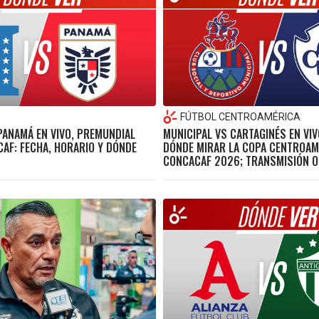
FÚTBOL CENTROAMÉRICA
ANAMÁ EN VIVO, PREMUNDIAL
MUNICIPAL VS CARTAGINÉS EN VIV
AF: FECHA, HORARIO Y DÓNDE
DÓNDE MIRAR LA COPA CENTROAM
CONCACAF 2026; TRANSMISIÓN ON