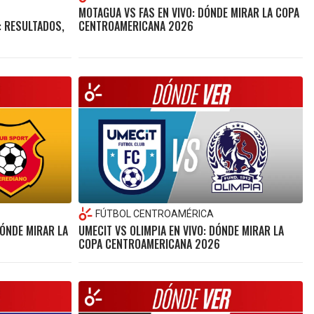
MOTAGUA VS FAS EN VIVO: DÓNDE MIRAR LA COPA
: RESULTADOS,
CENTROAMERICANA 2026
FÚTBOL CENTROAMÉRICA
DÓNDE MIRAR LA
UMECIT VS OLIMPIA EN VIVO: DÓNDE MIRAR LA
COPA CENTROAMERICANA 2026