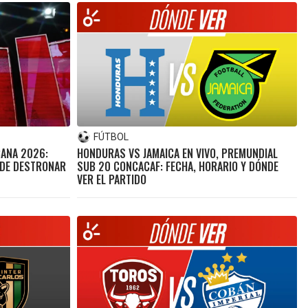
FÚTBOL
ANA 2026:
HONDURAS VS JAMAICA EN VIVO, PREMUNDIAL
 DE DESTRONAR
SUB 20 CONCACAF: FECHA, HORARIO Y DÓNDE
VER EL PARTIDO