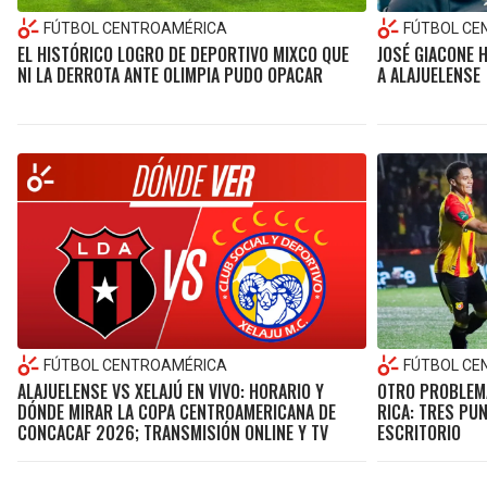
FÚTBOL CENTROAMÉRICA
FÚTBOL CE
EL HISTÓRICO LOGRO DE DEPORTIVO MIXCO QUE
JOSÉ GIACONE 
NI LA DERROTA ANTE OLIMPIA PUDO OPACAR
A ALAJUELENSE
FÚTBOL CENTROAMÉRICA
FÚTBOL CE
ALAJUELENSE VS XELAJÚ EN VIVO: HORARIO Y
OTRO PROBLEMA
DÓNDE MIRAR LA COPA CENTROAMERICANA DE
RICA: TRES PU
CONCACAF 2026; TRANSMISIÓN ONLINE Y TV
ESCRITORIO