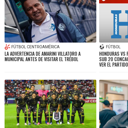
FÚTBOL CENTROAMÉRICA
FÚTBOL
LA ADVERTENCIA DE AMARINI VILLATORO A
HONDURAS VS P
MUNICIPAL ANTES DE VISITAR EL TRÉBOL
SUB 20 CONCAC
VER EL PARTIDO