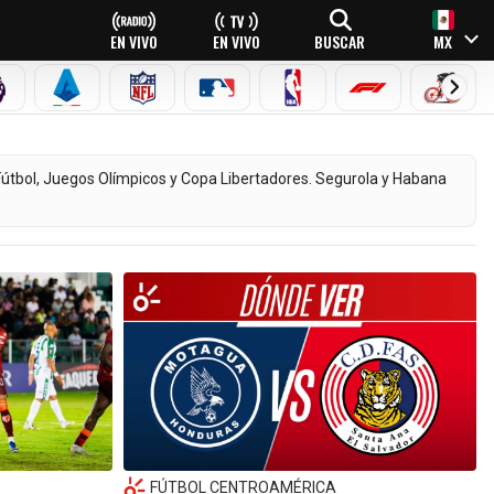
EN VIVO
EN VIVO
BUSCAR
MX
PREMIER LEAGUE
SERIE A
NFL
MLB
NBA
FÓRMULA 1
CICLI
Fútbol, Juegos Olímpicos y Copa Libertadores. Segurola y Habana
FÚTBOL CENTROAMÉRICA