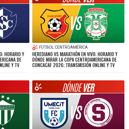
FÚTBOL CENTROAMÉRICA
O: HORARIO Y
HEREDIANO VS MARATHÓN EN VIVO: HORARIO Y
ERICANA DE
DÓNDE MIRAR LA COPA CENTROAMERICANA DE
LINE Y TV
CONCACAF 2026; TRANSMISIÓN ONLINE Y TV