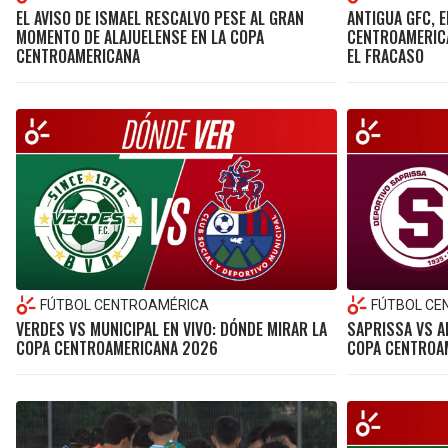
EL AVISO DE ISMAEL RESCALVO PESE AL GRAN
ANTIGUA GFC, E
MOMENTO DE ALAJUELENSE EN LA COPA
CENTROAMERICA
CENTROAMERICANA
EL FRACASO
FÚTBOL CENTROAMÉRICA
FÚTBOL CE
VERDES VS MUNICIPAL EN VIVO: DÓNDE MIRAR LA
SAPRISSA VS AL
COPA CENTROAMERICANA 2026
COPA CENTROA