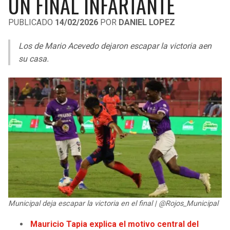
UN FINAL INFARTANTE
LIGA DE EXPANSIÓN MX
UEFA EUROPA LEAGUE
PUBLICADO
14/02/2026
POR
DANIEL LOPEZ
LEAGUES CUP
UEFA CONFERENCE LEAGUE
Los de Mario Acevedo dejaron escapar la victoria aen
MLS
su casa.
COPA LIBERTADORES
COPA SUDAMERICANA
LIGA BETPLAY
OTRAS LIGAS
Municipal deja escapar la victoria en el final | @Rojos_Municipal
Mauricio Tapia explica el motivo central del