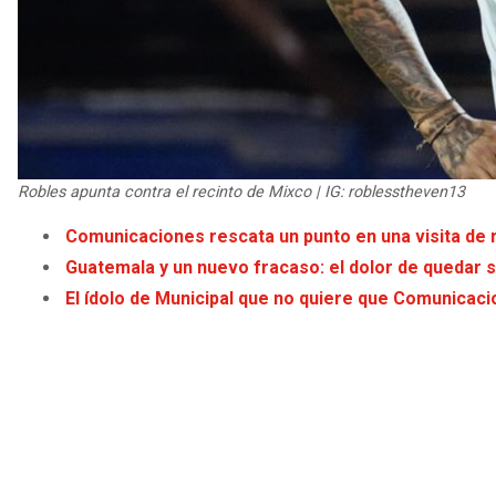
Robles apunta contra el recinto de Mixco | IG: roblesstheven13
Comunicaciones rescata un punto en una visita de 
Guatemala y un nuevo fracaso: el dolor de quedar 
El ídolo de Municipal que no quiere que Comunicac