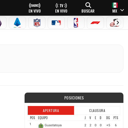
EN VIVO
EN VIVO
BUSCAR
MX
PREMIER LEAGUE
SERIE A
NFL
MLB
NBA
FÓRMULA 1
CICLI