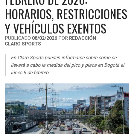
LIGA DE EXPANSIÓN MX
UEFA EUROPA LEAGUE
HORARIOS, RESTRICCIONES
LEAGUES CUP
UEFA CONFERENCE LEAGUE
Y VEHÍCULOS EXENTOS
MLS
PUBLICADO
08/02/2026
POR
REDACCIÓN
CLARO SPORTS
COPA LIBERTADORES
En Claro Sports pueden informarse sobre cómo se
COPA SUDAMERICANA
llevará a cabo la medida del pico y placa en Bogotá el
LIGA BETPLAY
lunes 9 de febrero.
OTRAS LIGAS