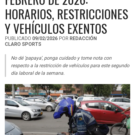
LIGA DE EXPANSIÓN MX
UEFA EUROPA LEAGUE
HORARIOS, RESTRICCIONES
LEAGUES CUP
UEFA CONFERENCE LEAGUE
Y VEHÍCULOS EXENTOS
MLS
PUBLICADO
09/02/2026
POR
REDACCIÓN
CLARO SPORTS
COPA LIBERTADORES
No dé ‘papaya’, ponga cuidado y tome nota con
COPA SUDAMERICANA
respecto a la restricción de vehículos para este segundo
LIGA BETPLAY
día laboral de la semana.
OTRAS LIGAS