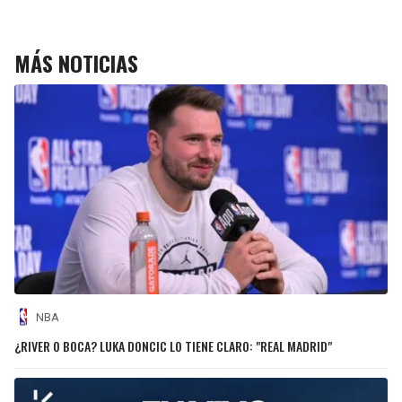
MÁS NOTICIAS
NBA
¿RIVER O BOCA? LUKA DONCIC LO TIENE CLARO: "REAL MADRID"