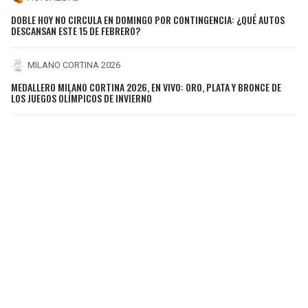
DOBLE HOY NO CIRCULA EN DOMINGO POR CONTINGENCIA: ¿QUÉ AUTOS
DESCANSAN ESTE 15 DE FEBRERO?
MILANO CORTINA 2026
MEDALLERO MILANO CORTINA 2026, EN VIVO: ORO, PLATA Y BRONCE DE
LOS JUEGOS OLÍMPICOS DE INVIERNO