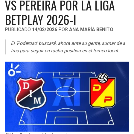
VS PEREIRA POR LA LIGA
LIGA DE EXPANSIÓN MX
UEFA EUROPA LEAGUE
BETPLAY 2026-I
LEAGUES CUP
UEFA CONFERENCE LEAGUE
PUBLICADO
14/02/2026
POR
ANA MARÍA BENITO
MLS
El ‘Poderoso’ buscará, ahora ante su gente, sumar de a
COPA LIBERTADORES
tres para seguir en racha positiva en el torneo local.
COPA SUDAMERICANA
LIGA BETPLAY
OTRAS LIGAS