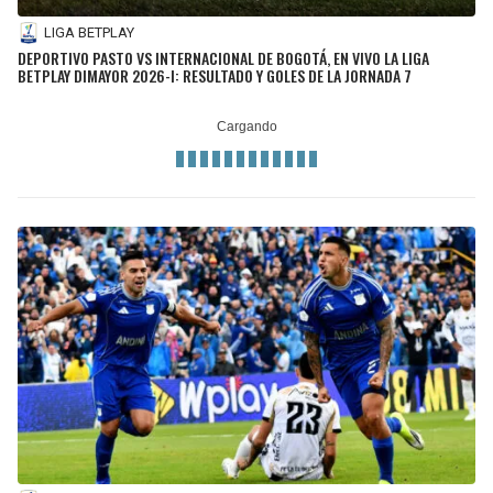
LIGA BETPLAY
DEPORTIVO PASTO VS INTERNACIONAL DE BOGOTÁ, EN VIVO LA LIGA
BETPLAY DIMAYOR 2026-I: RESULTADO Y GOLES DE LA JORNADA 7