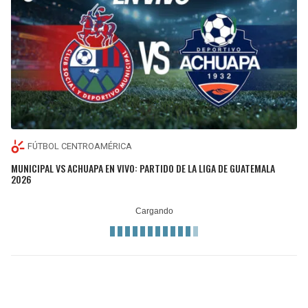
FÚTBOL CENTROAMÉRICA
MUNICIPAL VS ACHUAPA EN VIVO: PARTIDO DE LA LIGA DE GUATEMALA
2026