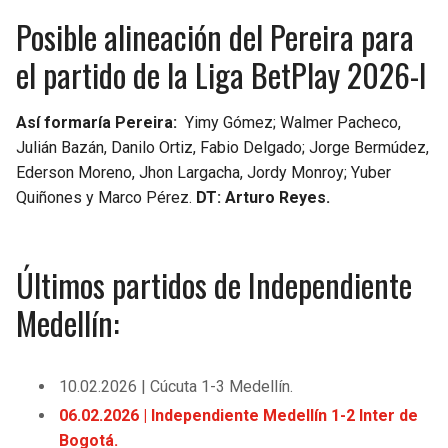
Posible alineación del Pereira para
el partido de la Liga BetPlay 2026-I
Así formaría Pereira:
Yimy Gómez; Walmer Pacheco,
Julián Bazán, Danilo Ortiz, Fabio Delgado; Jorge Bermúdez,
Ederson Moreno, Jhon Largacha, Jordy Monroy; Yuber
Quiñones y Marco Pérez.
DT: Arturo Reyes.
Últimos partidos de Independiente
Medellín:
10.02.2026 | Cúcuta 1-3 Medellín.
06.02.2026 | Independiente Medellín 1-2 Inter de
Bogotá.