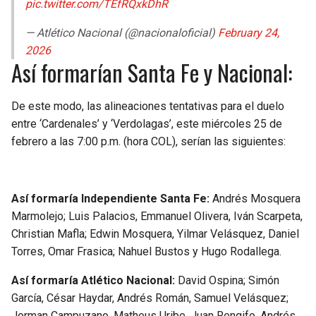
pic.twitter.com/TEfRQxkDhR
— Atlético Nacional (@nacionaloficial)
February 24,
2026
Así formarían Santa Fe y Nacional:
De este modo, las alineaciones tentativas para el duelo
entre ‘Cardenales’ y ‘Verdolagas’, este miércoles 25 de
febrero a las 7:00 p.m. (hora COL), serían las siguientes:
Así formaría Independiente Santa Fe:
Andrés Mosquera
Marmolejo; Luis Palacios, Emmanuel Olivera, Iván Scarpeta,
Christian Mafla; Edwin Mosquera, Yilmar Velásquez, Daniel
Torres, Omar Frasica; Nahuel Bustos y Hugo Rodallega.
Así formaría Atlético Nacional:
David Ospina; Simón
García, César Haydar, Andrés Román, Samuel Velásquez;
Jorman Campuzano, Matheus Uribe, Juan Rengifo, Andrés