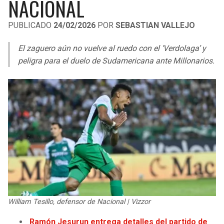
NACIONAL
LIGA DE EXPANSIÓN MX
UEFA EUROPA LEAGUE
PUBLICADO
24/02/2026
POR
SEBASTIAN VALLEJO
LEAGUES CUP
UEFA CONFERENCE LEAGUE
El zaguero aún no vuelve al ruedo con el ‘Verdolaga’ y
MLS
peligra para el duelo de Sudamericana ante Millonarios.
COPA LIBERTADORES
COPA SUDAMERICANA
LIGA BETPLAY
OTRAS LIGAS
William Tesillo, defensor de Nacional | Vizzor
Ramón Jesurun entrega detalles del partido de