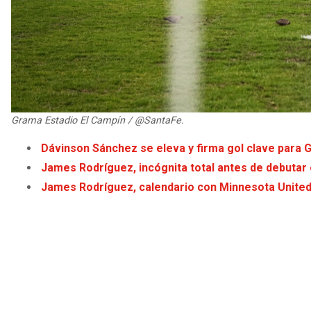
Grama Estadio El Campín / @SantaFe.
Dávinson Sánchez se eleva y firma gol clave para 
James Rodríguez, incógnita total antes de debutar
James Rodríguez, calendario con Minnesota United 