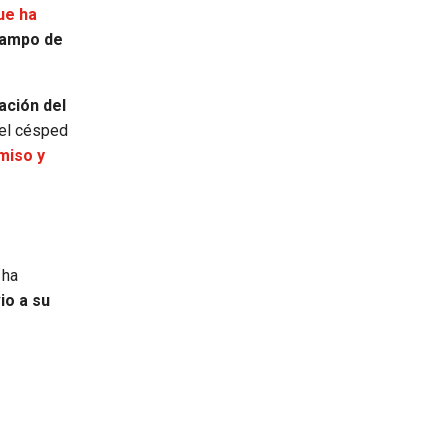
ue ha
campo de
ación del
del césped
miso y
 ha
io a su