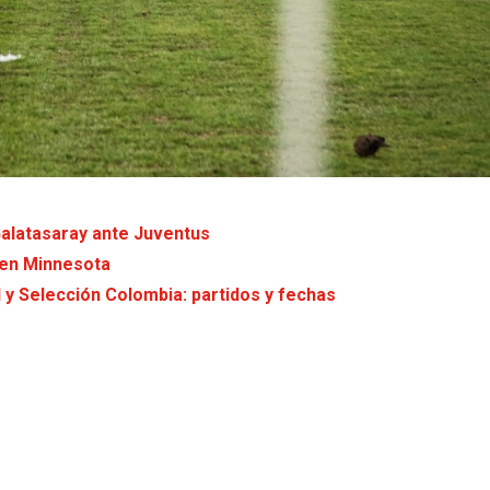
Galatasaray ante Juventus
 en Minnesota
y Selección Colombia: partidos y fechas