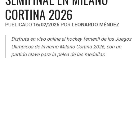
LIGA DE EXPANSIÓN MX
UEFA EUROPA LEAGUE
CORTINA 2026
LEAGUES CUP
UEFA CONFERENCE LEAGUE
PUBLICADO
16/02/2026
POR
LEONARDO MÉNDEZ
MLS
Disfruta en vivo online el hockey femenil de los Juegos
COPA LIBERTADORES
Olímpicos de Invierno Milano Cortina 2026, con un
partido clave para la pelea de las medallas
COPA SUDAMERICANA
LIGA BETPLAY
OTRAS LIGAS