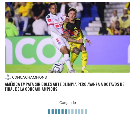
CONCACHAMPIONS
AMÉRICA EMPATA SIN GOLES ANTE OLIMPIA PERO AVANZA A OCTAVOS DE
FINAL DE LA CONCACHAMPIONS