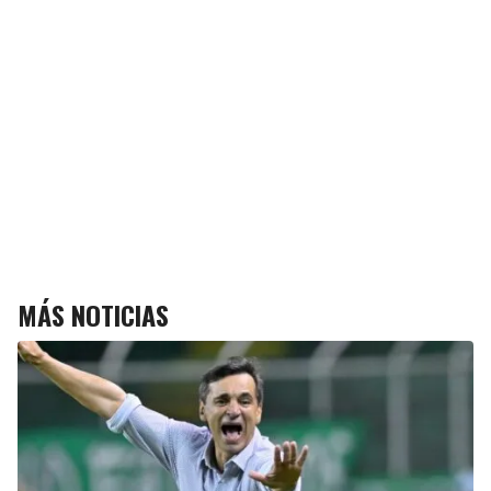
MÁS NOTICIAS