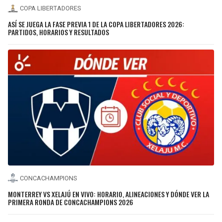
COPA LIBERTADORES
ASÍ SE JUEGA LA FASE PREVIA 1 DE LA COPA LIBERTADORES 2026:
PARTIDOS, HORARIOS Y RESULTADOS
CONCACHAMPIONS
MONTERREY VS XELAJÚ EN VIVO: HORARIO, ALINEACIONES Y DÓNDE VER LA
PRIMERA RONDA DE CONCACHAMPIONS 2026