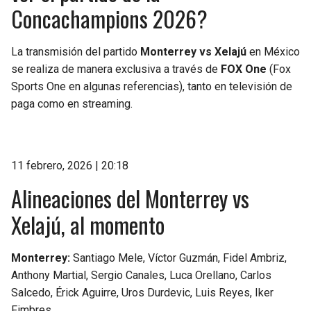
Concachampions 2026?
La transmisión del partido
Monterrey vs Xelajú
en México
se realiza de manera exclusiva a través de
FOX One
(Fox
Sports One en algunas referencias), tanto en televisión de
paga como en streaming.
11 febrero, 2026 | 20:18
Alineaciones del Monterrey vs
Xelajú, al momento
Monterrey:
Santiago Mele, Víctor Guzmán, Fidel Ambriz,
Anthony Martial, Sergio Canales, Luca Orellano, Carlos
Salcedo, Érick Aguirre, Uros Durdevic, Luis Reyes, Iker
Fimbres.