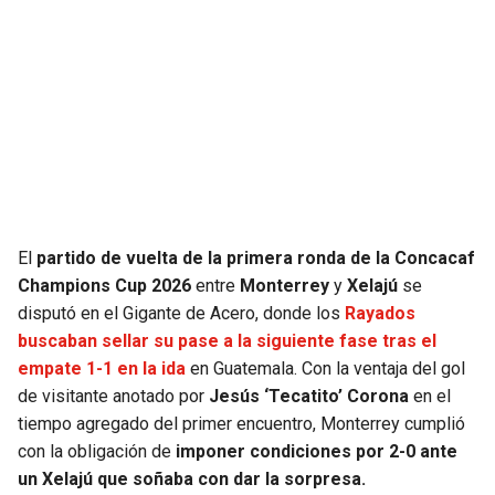
El
partido de vuelta de la primera ronda de la Concacaf
Champions Cup 2026
entre
Monterrey
y
Xelajú
se
disputó en el Gigante de Acero, donde los
Rayados
buscaban sellar su pase a la siguiente fase tras el
empate 1-1 en la ida
en Guatemala. Con la ventaja del gol
de visitante anotado por
Jesús ‘Tecatito’ Corona
en el
tiempo agregado del primer encuentro, Monterrey cumplió
con la obligación de
imponer condiciones por 2-0 ante
un Xelajú que soñaba con dar la sorpresa.