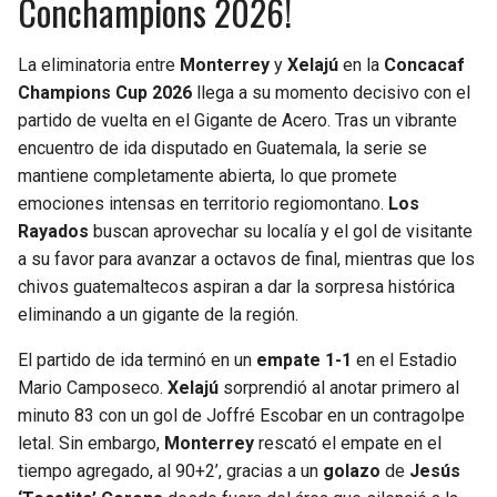
Conchampions 2026!
La eliminatoria entre
Monterrey
y
Xelajú
en la
Concacaf
Champions Cup 2026
llega a su momento decisivo con el
partido de vuelta en el Gigante de Acero. Tras un vibrante
encuentro de ida disputado en Guatemala, la serie se
mantiene completamente abierta, lo que promete
emociones intensas en territorio regiomontano.
Los
Rayados
buscan aprovechar su localía y el gol de visitante
a su favor para avanzar a octavos de final, mientras que los
chivos guatemaltecos aspiran a dar la sorpresa histórica
eliminando a un gigante de la región.
El partido de ida terminó en un
empate 1-1
en el Estadio
Mario Camposeco.
Xelajú
sorprendió al anotar primero al
minuto 83 con un gol de Joffré Escobar en un contragolpe
letal. Sin embargo,
Monterrey
rescató el empate en el
tiempo agregado, al 90+2’, gracias a un
golazo
de
Jesús