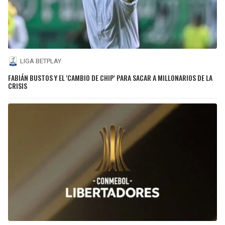
LIGA BETPLAY
FABIÁN BUSTOS Y EL 'CAMBIO DE CHIP' PARA SACAR A MILLONARIOS DE LA
CRISIS