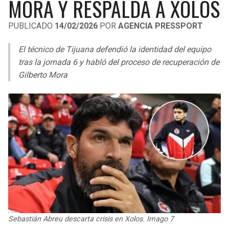
MORA Y RESPALDA A XOLOS
LIGA DE EXPANSIÓN MX
UEFA EUROPA LEAGUE
PUBLICADO
14/02/2026
POR
AGENCIA PRESSPORT
LEAGUES CUP
UEFA CONFERENCE LEAGUE
El técnico de Tijuana defendió la identidad del equipo
MLS
tras la jornada 6 y habló del proceso de recuperación de
Gilberto Mora
COPA LIBERTADORES
COPA SUDAMERICANA
LIGA BETPLAY
OTRAS LIGAS
Sebastián Abreu descarta crisis en Xolos. Imago 7