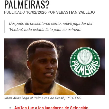
PALMEIRAS?
LIGA DE EXPANSIÓN MX
UEFA EUROPA LEAGUE
PUBLICADO
16/02/2026
POR
SEBASTIAN VALLEJO
LEAGUES CUP
UEFA CONFERENCE LEAGUE
Después de presentarse como nuevo jugador del
MLS
‘Verdao’, todo estaría listo para su estreno.
COPA LIBERTADORES
COPA SUDAMERICANA
LIGA BETPLAY
OTRAS LIGAS
Jhon Arias llega al Palmeiras de Brasil | REUTERS
Así les fue a los jugadores de Selección