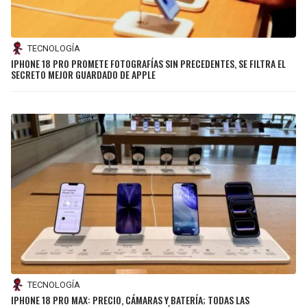
LIGA DE EXPANSIÓN MX
UEFA EUROPA LEAGUE
RAIDERS
CAVALIERS
LEAGUES CUP
UEFA CONFERENCE LEAGUE
TECNOLOGÍA
IPHONE 18 PRO PROMETE FOTOGRAFÍAS SIN PRECEDENTES, SE FILTRA EL
MLS
CHARGERS
PISTONS
SECRETO MEJOR GUARDADO DE APPLE
COPA LIBERTADORES
RAVENS
PACERS
COPA SUDAMERICANA
BENGALS
BUCKS
LIGA BETPLAY
BROWNS
HAWKS
OTRAS LIGAS
STEELERS
HORNETS
TEXANS
HEAT
COLTS
MAGIC
TECNOLOGÍA
IPHONE 18 PRO MAX: PRECIO, CÁMARAS Y BATERÍA; TODAS LAS