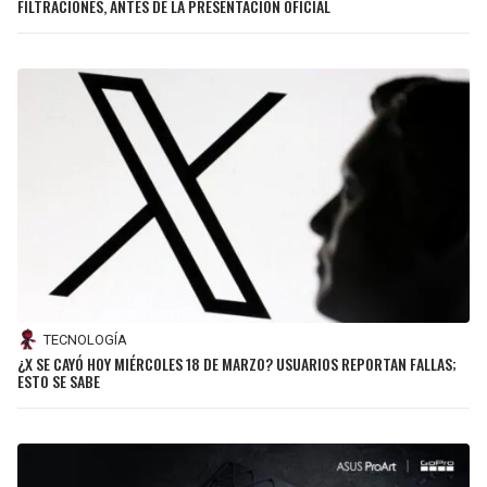
FILTRACIONES, ANTES DE LA PRESENTACIÓN OFICIAL
JAGUARS
WIZARDS
TITANS
WARRIORS
COWBOYS
CLIPPERS
GIANTS
LAKERS
EAGLES
SUNS
COMMANDERS
KINGS
TECNOLOGÍA
CARDINALS
MAVERICKS
¿X SE CAYÓ HOY MIÉRCOLES 18 DE MARZO? USUARIOS REPORTAN FALLAS;
ESTO SE SABE
RAMS
ROCKETS
49ERS
GRIZZLIES