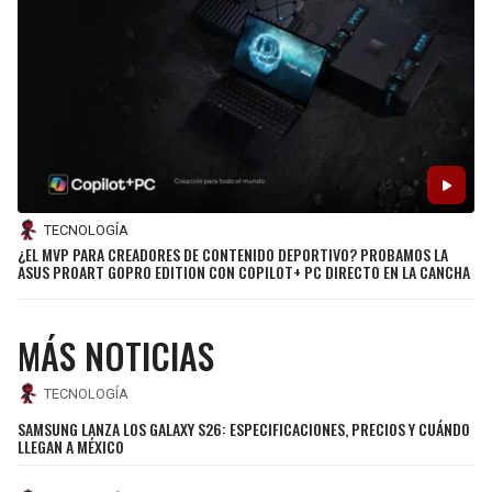
SEAHAWKS
PELICANS
BEARS
SPURS
LIONS
NUGGETS
PACKERS
TIMBERWOLVES
TECNOLOGÍA
¿EL MVP PARA CREADORES DE CONTENIDO DEPORTIVO? PROBAMOS LA
ASUS PROART GOPRO EDITION CON COPILOT+ PC DIRECTO EN LA CANCHA
VIKINGS
THUNDER
FALCONS
TRAIL BLAZERS
MÁS NOTICIAS
PANTHERS
JAZZ
TECNOLOGÍA
SAMSUNG LANZA LOS GALAXY S26: ESPECIFICACIONES, PRECIOS Y CUÁNDO
SAINTS
LLEGAN A MÉXICO