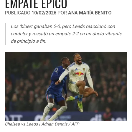
EMPATE ÉPICO
LIGA DE EXPANSIÓN MX
UEFA EUROPA LEAGUE
PUBLICADO
10/02/2026
POR
ANA MARÍA BENITO
LEAGUES CUP
UEFA CONFERENCE LEAGUE
Los ‘blues’ ganaban 2-0, pero Leeds reaccionó con
MLS
carácter y rescató un empate 2-2 en un duelo vibrante
de principio a fin.
COPA LIBERTADORES
COPA SUDAMERICANA
LIGA BETPLAY
OTRAS LIGAS
Chelsea vs Leeds | Adrian Dennis / AFP.