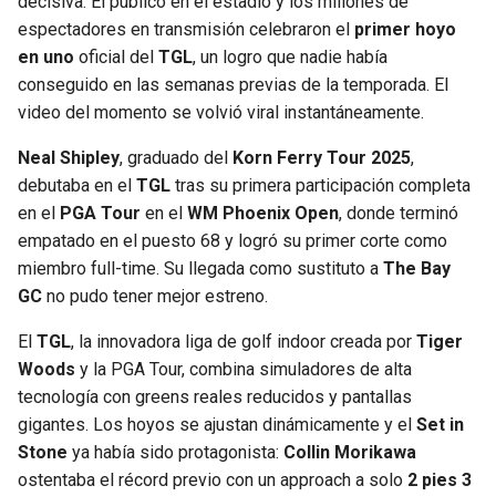
decisiva. El público en el estadio y los millones de
espectadores en transmisión celebraron el
primer hoyo
en uno
oficial del
TGL
, un logro que nadie había
conseguido en las semanas previas de la temporada. El
video del momento se volvió viral instantáneamente.
Neal Shipley
, graduado del
Korn Ferry Tour 2025
,
debutaba en el
TGL
tras su primera participación completa
en el
PGA Tour
en el
WM Phoenix Open
, donde terminó
empatado en el puesto 68 y logró su primer corte como
miembro full-time. Su llegada como sustituto a
The Bay
GC
no pudo tener mejor estreno.
El
TGL
, la innovadora liga de golf indoor creada por
Tiger
Woods
y la PGA Tour, combina simuladores de alta
tecnología con greens reales reducidos y pantallas
gigantes. Los hoyos se ajustan dinámicamente y el
Set in
Stone
ya había sido protagonista:
Collin Morikawa
ostentaba el récord previo con un approach a solo
2 pies 3