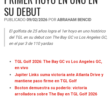
LIGA DE EXPANSIÓN MX
UEFA EUROPA LEAGUE
SU DEBUT
LEAGUES CUP
UEFA CONFERENCE LEAGUE
PUBLICADO
09/02/2026
POR
ABRAHAM BENCID
MLS
El golfista de 25 años logra el 1er hoyo en uno histórico
COPA LIBERTADORES
del TGL en su debut con The Bay GC vs Los Angeles GC,
en el par 3 de 110 yardas
COPA SUDAMERICANA
LIGA BETPLAY
TGL Golf 2026: The Bay GC vs Los Angeles GC,
en vivo
OTRAS LIGAS
Jupiter Links suma victoria ante Atlanta Drive y
mantiene paso firme en TGL Golf
Boston demuestra su poderío: victoria
arrolladora sobre The Bay en TGL Golf 2026