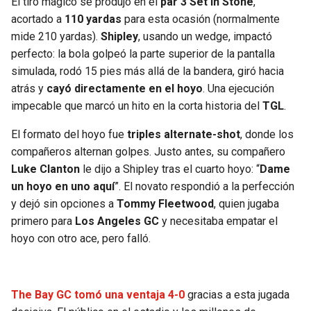
El tiro mágico se produjo en el
par 3 Set in Stone
,
acortado a
110 yardas
para esta ocasión (normalmente
mide 210 yardas).
Shipley
, usando un wedge, impactó
perfecto: la bola golpeó la parte superior de la pantalla
simulada, rodó 15 pies más allá de la bandera, giró hacia
atrás y
cayó directamente en el hoyo
. Una ejecución
impecable que marcó un hito en la corta historia del
TGL
.
El formato del hoyo fue
triples alternate-shot
, donde los
compañeros alternan golpes. Justo antes, su compañero
Luke Clanton
le dijo a Shipley tras el cuarto hoyo: “
Dame
un hoyo en uno aquí
”. El novato respondió a la perfección
y dejó sin opciones a
Tommy Fleetwood
, quien jugaba
primero para
Los Angeles GC
y necesitaba empatar el
hoyo con otro ace, pero falló.
The Bay GC tomó una ventaja 4-0
gracias a esta jugada