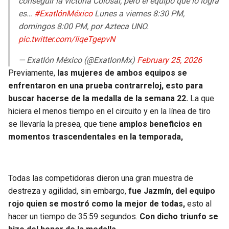
conseguir la victoria Colosal, pero el equipo que lo logra
es…
#ExatlónMéxico
Lunes a viernes 8:30 PM,
domingos 8:00 PM, por Azteca UNO.
pic.twitter.com/IiqeTgepvN
— Exatlón México (@ExatlonMx)
February 25, 2026
Previamente,
las mujeres de ambos equipos se
enfrentaron en una prueba contrarreloj, esto para
buscar hacerse de la medalla de la semana 22.
La que
hiciera el menos tiempo en el circuito y en la línea de tiro
se llevaría la presea, que tiene
amplos beneficios en
momentos trascendentales en la temporada,
Todas las competidoras dieron una gran muestra de
destreza y agilidad, sin embargo,
fue Jazmín, del equipo
rojo quien se mostró como la mejor de todas,
esto al
hacer un tiempo de 35:59 segundos.
Con dicho triunfo se