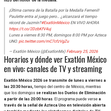
hizo del honor de la medalla.
¡Última carrera de la Batalla por la Medalla Femenil!
Paulette entra al juego pero… ¿alcanzará el tiempo
récord de Jazmín?
#ExatlónMéxico
EN VIVO AHORA
https://t.co/2DzbKfV4uj
Lunes a viernes 8:30 PM, domingos 8:00 PM por Azteca
UNO.
pic.twitter.com/mC7cfzVgZu
— Exatlón México (@ExatlonMx)
February 25, 2026
Horarios y dónde ver Exatlón México
en vivo: canales de TV y streaming
Exatlón México 2026 se transmite de lunes a viernes a
las 20:30 horas,
tiempo del centro de México, mientras
que los domingos
se realizan los Duelos de Eliminación
a partir de las 20:00 horas
. El programa puede verse
a
través de la señal de Azteca Uno en televisión abierta