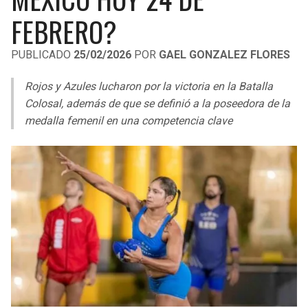
LIGA DE EXPANSIÓN MX
UEFA EUROPA LEAGUE
FEBRERO?
LEAGUES CUP
UEFA CONFERENCE LEAGUE
PUBLICADO
25/02/2026
POR
GAEL GONZALEZ FLORES
MLS
Rojos y Azules lucharon por la victoria en la Batalla
COPA LIBERTADORES
Colosal, además de que se definió a la poseedora de la
medalla femenil en una competencia clave
COPA SUDAMERICANA
LIGA BETPLAY
OTRAS LIGAS