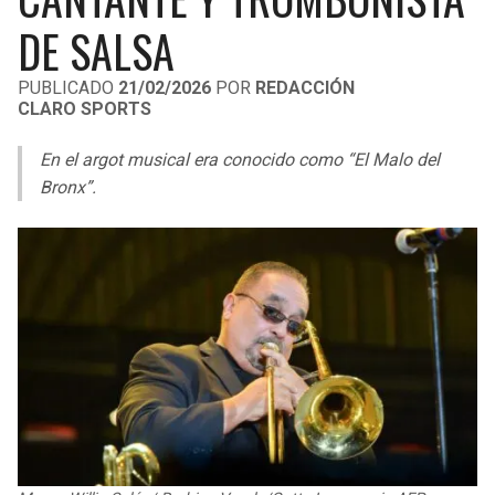
LIGA DE EXPANSIÓN MX
UEFA EUROPA LEAGUE
DE SALSA
LEAGUES CUP
UEFA CONFERENCE LEAGUE
PUBLICADO
21/02/2026
POR
REDACCIÓN
CLARO SPORTS
MLS
En el argot musical era conocido como “El Malo del
COPA LIBERTADORES
Bronx”.
COPA SUDAMERICANA
LIGA BETPLAY
OTRAS LIGAS