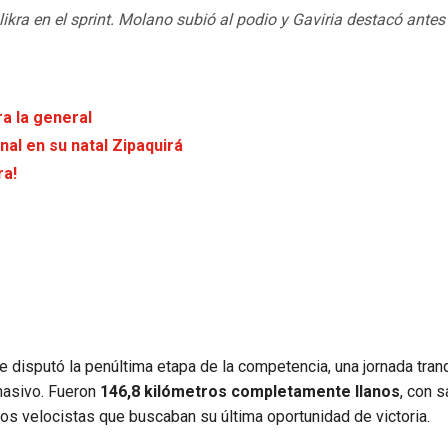
likra en el sprint. Molano subió al podio y Gaviria destacó antes
ra la general
al en su natal Zipaquirá
ra!
se disputó la penúltima etapa de la competencia, una jornada tran
masivo. Fueron
146,8 kilómetros completamente llanos
, con 
a los velocistas que buscaban su última oportunidad de victoria.