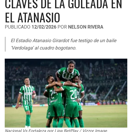
CLAVES DE LA GOLEADA EN
LIGA DE EXPANSIÓN MX
UEFA EUROPA LEAGUE
EL ATANASIO
LEAGUES CUP
UEFA CONFERENCE LEAGUE
PUBLICADO
12/02/2026
POR
NELSON RIVERA
MLS
El Estadio Atanasio Girardot fue testigo de un baile
COPA LIBERTADORES
‘Verdolaga’ al cuadro bogotano.
COPA SUDAMERICANA
LIGA BETPLAY
OTRAS LIGAS
Nacional Vs Fortaleza por Liga BetPlay / Vizzor Image.