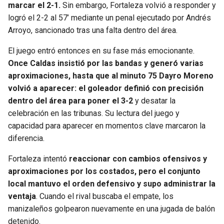
marcar el 2-1.
Sin embargo, Fortaleza volvió a responder y
logró el 2-2 al 57’ mediante un penal ejecutado por Andrés
Arroyo, sancionado tras una falta dentro del área.
El juego entró entonces en su fase más emocionante.
Once Caldas insistió por las bandas y generó varias
aproximaciones, hasta que al minuto 75 Dayro Moreno
volvió a aparecer: el goleador definió con precisión
dentro del área para poner el 3-2
y desatar la
celebración en las tribunas. Su lectura del juego y
capacidad para aparecer en momentos clave marcaron la
diferencia.
Fortaleza intentó
reaccionar con cambios ofensivos y
aproximaciones por los costados, pero el conjunto
local mantuvo el orden defensivo y supo administrar la
ventaja
. Cuando el rival buscaba el empate, los
manizaleños golpearon nuevamente en una jugada de balón
detenido.