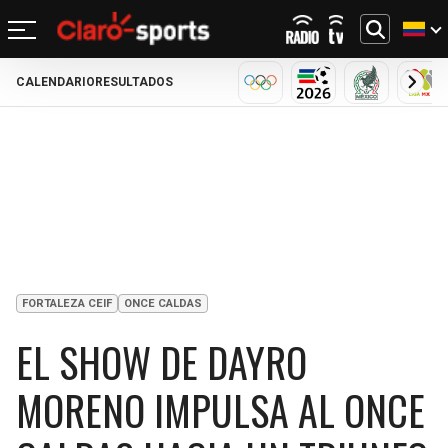
CALENDARIO
RESULTADOS
REGRESAR
REGRESAR
REGRESAR
REGRESAR
REGRESAR
REGRESAR
REGRESAR
MILANO CORTINA 2026
MUNDIAL 2026
SELECCIÓN
LIG
FÚTBOL
FÚTBOL INTERNACIONAL
MILANO CORTINA 2026
MOTOR
BÉISBOL
OTROS DEPORTES
ACTUALIDAD
MUNDIAL 2026
CHAMPIONS LEAGUE
MEDALLERO
FÓRMULA 1
MEXICANO
CICLISMO
TENDENCIAS
LIGA MX
LALIGA
VIDEOS
NASCAR
MLB
TENIS
MÚSICA
SELECCIÓN MEXICANA
PREMIER LEAGUE
BOXEO
CINE Y TV
FORTALEZA CEIF
ONCE CALDAS
CONCACHAMPIONS
SERIE A
GOLF
VIDEOJUEGOS
EL SHOW DE DAYRO
FÚTBOL DE ESTUFA
BUNDESLIGA
UFC
MORENO IMPULSA AL ONCE
FÚTBOL FEMENIL
LIGUE 1