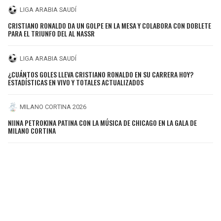
LIGA ARABIA SAUDÍ
CRISTIANO RONALDO DA UN GOLPE EN LA MESA Y COLABORA CON DOBLETE
PARA EL TRIUNFO DEL AL NASSR
LIGA ARABIA SAUDÍ
¿CUÁNTOS GOLES LLEVA CRISTIANO RONALDO EN SU CARRERA HOY?
ESTADÍSTICAS EN VIVO Y TOTALES ACTUALIZADOS
MILANO CORTINA 2026
NIINA PETROKINA PATINA CON LA MÚSICA DE CHICAGO EN LA GALA DE
MILANO CORTINA