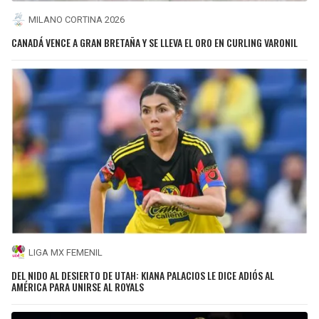
MILANO CORTINA 2026
CANADÁ VENCE A GRAN BRETAÑA Y SE LLEVA EL ORO EN CURLING VARONIL
LIGA MX FEMENIL
DEL NIDO AL DESIERTO DE UTAH: KIANA PALACIOS LE DICE ADIÓS AL
AMÉRICA PARA UNIRSE AL ROYALS