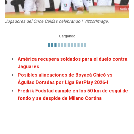
Jugadores del Once Caldas celebrando | VizzorImage.
América recupera soldados para el duelo contra
Jaguares
Posibles alineaciones de Boyacá Chicó vs
Águilas Doradas por Liga BetPlay 2026-I
Fredrik Fodstad cumple en los 50 km de esquí de
fondo y se despide de Milano Cortina