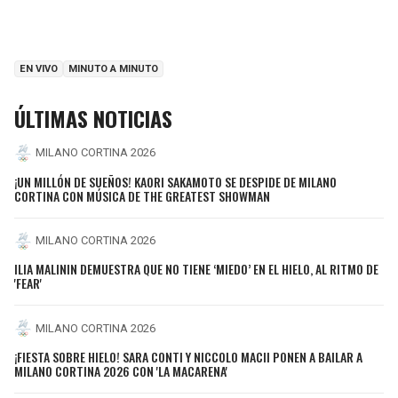
EN VIVO
MINUTO A MINUTO
ÚLTIMAS NOTICIAS
MILANO CORTINA 2026
¡UN MILLÓN DE SUEÑOS! KAORI SAKAMOTO SE DESPIDE DE MILANO
CORTINA CON MÚSICA DE THE GREATEST SHOWMAN
MILANO CORTINA 2026
ILIA MALININ DEMUESTRA QUE NO TIENE ‘MIEDO’ EN EL HIELO, AL RITMO DE
'FEAR'
MILANO CORTINA 2026
¡FIESTA SOBRE HIELO! SARA CONTI Y NICCOLO MACII PONEN A BAILAR A
MILANO CORTINA 2026 CON 'LA MACARENA'