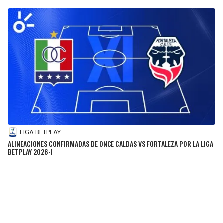
LIGA BETPLAY
ALINEACIONES CONFIRMADAS DE ONCE CALDAS VS FORTALEZA POR LA LIGA
BETPLAY 2026-I