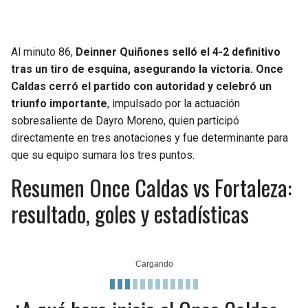
Al minuto 86,
Deinner Quiñones selló el 4-2 definitivo
tras un tiro de esquina, asegurando la victoria. Once
Caldas cerró el partido con autoridad y celebró un
triunfo importante
, impulsado por la actuación
sobresaliente de Dayro Moreno, quien participó
directamente en tres anotaciones y fue determinante para
que su equipo sumara los tres puntos.
Resumen Once Caldas vs Fortaleza:
resultado, goles y estadísticas