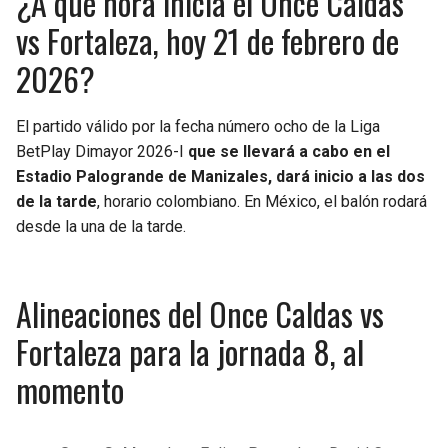
¿A qué hora inicia el Once Caldas
vs Fortaleza, hoy 21 de febrero de
2026?
El partido válido por la fecha número ocho de la Liga
BetPlay Dimayor 2026-I
que se llevará a cabo en el
Estadio Palogrande de Manizales, dará inicio a las dos
de la tarde
, horario colombiano. En México, el balón rodará
desde la una de la tarde.
Alineaciones del Once Caldas vs
Fortaleza para la jornada 8, al
momento